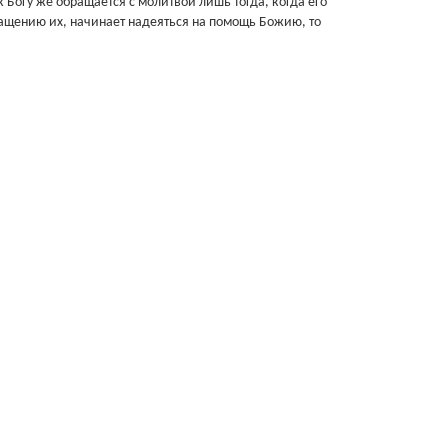
к Богу же обращается с молитвой лишь тогда, когда его
ращению их, начинает надеяться на помощь Божию, то