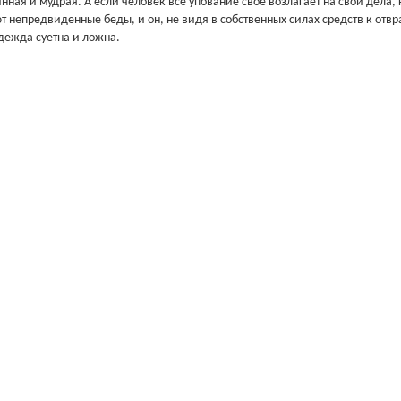
инная и мудрая. А если человек всё упование своё возлагает на свои дела, 
т непредвиденные беды, и он, не видя в собственных силах средств к отв
дежда суетна и ложна.