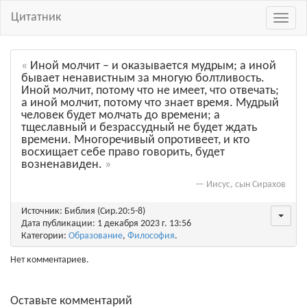
Цитатник
Навиг
Иной молчит – и оказывается мудрым; а иной
бывает ненавистным за многую болтливость.
Иной молчит, потому что не имеет, что отвечать;
а иной молчит, потому что знает время. Мудрый
человек будет молчать до времени; а
тщеславный и безрассудный не будет ждать
времени. Многоречивый опротивеет, и кто
восхищает себе право говорить, будет
возненавиден.
—
Иисус, сын Сирахов
Источник: Библия (Сир.20:5-8)
Дата публикации: 1 декабря 2023 г. 13:56
Категории:
Образование
,
Философия
.
Нет комментариев.
Оставьте комментарий