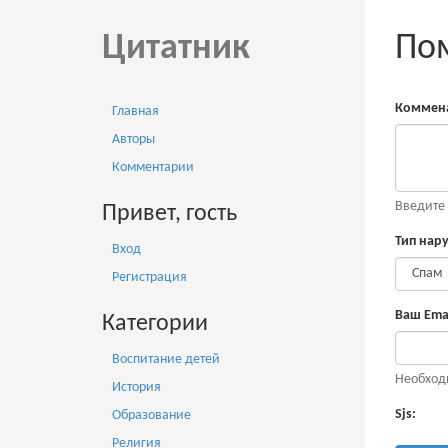
Цитатник
Пом
Коммена
Главная
Авторы
Комментарии
Введите
Привет, гость
Тип нар
Вход
Регистрация
Ваш Emai
Категории
Воспитание детей
Необход
История
Sjs:
Образование
Религия