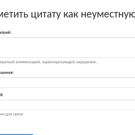
етить цитату как неуместну
трий:
 краткий комментарий, характеризующий нарушение.
ушения:
l:
им для связи