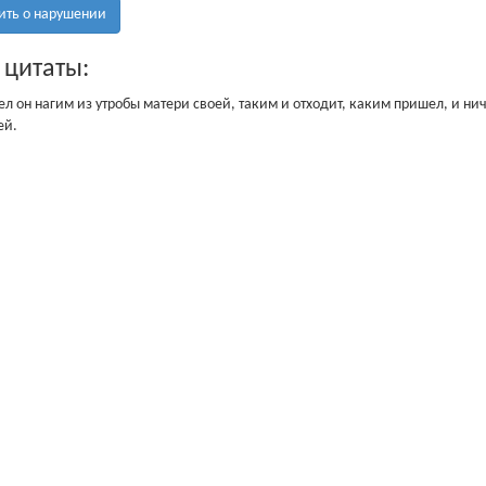
ить о нарушении
 цитаты:
л он нагим из утробы матери своей, таким и отходит, каким пришел, и ничег
ей.