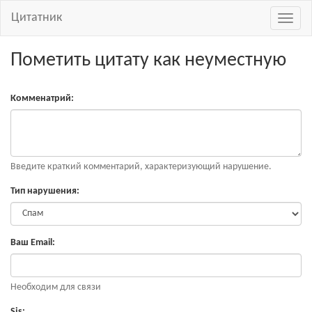
Цитатник
Навиг
Пометить цитату как неуместную
Комменатрий:
Введите краткий комментарий, характеризующий нарушение.
Тип нарушения:
Ваш Email:
Необходим для связи
Sjs: