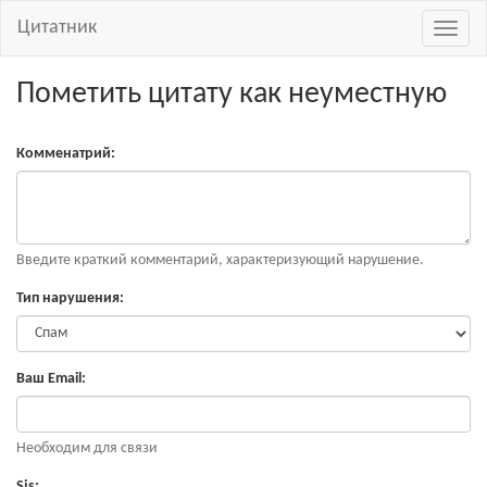
Цитатник
Навиг
Пометить цитату как неуместную
Комменатрий:
Введите краткий комментарий, характеризующий нарушение.
Тип нарушения:
Ваш Email:
Необходим для связи
Sjs: