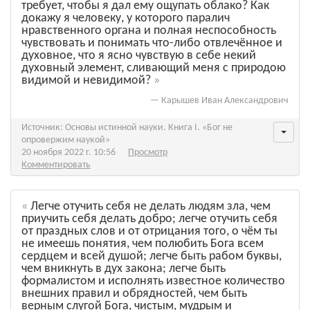
требует, чтобы я дал ему ощупать облако? Как
докажу я человеку, у которого паралич
нравственного органа и полная неспособность
чувствовать и понимать что-либо отвлечённое и
духовное, что я ясно чувствую в себе некий
духовный элемент, сливающий меня с природою
видимой и невидимой?
—
Карышев Иван Александрович
Источник: Основы истинной науки. Книга I. «Бог не
опровержим наукой»
20 ноября 2022 г. 10:56
Просмотр
Комментировать
Легче отучить себя не делать людям зла, чем
приучить себя делать добро; легче отучить себя
от праздных слов и от отрицания того, о чём ты
не имеешь понятия, чем полюбить Бога всем
сердцем и всей душой; легче быть рабом буквы,
чем вникнуть в дух закона; легче быть
формалистом и исполнять известное количество
внешних правил и обрядностей, чем быть
верным слугой Бога, чистым, мудрым и