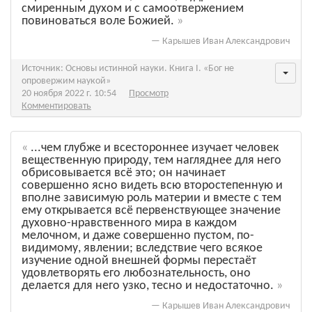
смиренным духом и с самоотвержением
повиноваться воле Божией.
—
Карышев Иван Александрович
Источник: Основы истинной науки. Книга I. «Бог не
опровержим наукой»
20 ноября 2022 г. 10:54
Просмотр
Комментировать
...чем глубже и всестороннее изучает человек
вещественную природу, тем нагляднее для него
обрисовывается всё это; он начинает
совершенно ясно видеть всю второстепенную и
вполне зависимую роль материи и вместе с тем
ему открывается всё первенствующее значение
духовно-нравственного мира в каждом
мелочном, и даже совершенно пустом, по-
видимому, явлении; вследствие чего всякое
изучение одной внешней формы перестаёт
удовлетворять его любознательность, оно
делается для него узко, тесно и недостаточно.
—
Карышев Иван Александрович