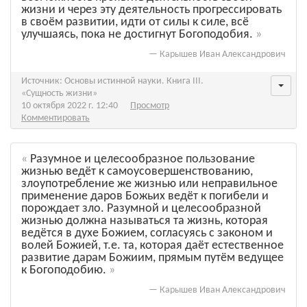
жизни и через эту деятельность прогрессировать
в своём развитии, идти от силы к силе, всё
улучшаясь, пока не достигнут Богоподобия.
—
Карышев Иван Александрович
Источник: Основы истинной науки. Книга III.
«Сущность жизни»
10 октября 2022 г. 12:40
Просмотр
Комментировать
Разумное и целесообразное пользование
жизнью ведёт к самоусовершенствованию,
злоупотребление же жизнью или неправильное
применение даров Божьих ведёт к погибели и
порождает зло. Разумной и целесообразной
жизнью должна называться та жизнь, которая
ведётся в духе Божием, согласуясь с законом и
волей Божией, т.е. та, которая даёт естественное
развитие дарам Божиим, прямым путём ведущее
к Богоподобию.
—
Карышев Иван Александрович