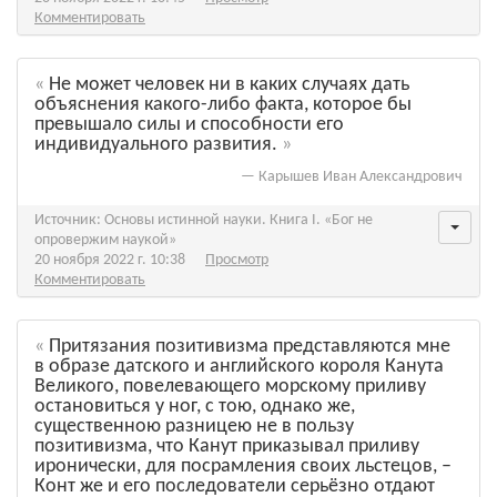
Комментировать
Не может человек ни в каких случаях дать
объяснения какого-либо факта, которое бы
превышало силы и способности его
индивидуального развития.
—
Карышев Иван Александрович
Источник: Основы истинной науки. Книга I. «Бог не
опровержим наукой»
20 ноября 2022 г. 10:38
Просмотр
Комментировать
Притязания позитивизма представляются мне
в образе датского и английского короля Канута
Великого, повелевающего морскому приливу
остановиться у ног, с тою, однако же,
существенною разницею не в пользу
позитивизма, что Канут приказывал приливу
иронически, для посрамления своих льстецов, –
Конт же и его последователи серьёзно отдают