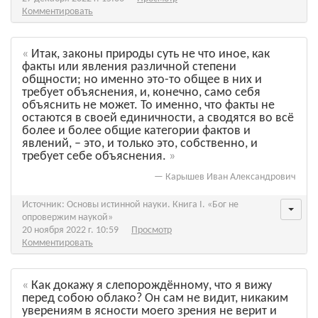
Комментировать
Итак, законы природы суть не что иное, как
факты или явления различной степени
общности; но именно это-то общее в них и
требует объяснения, и, конечно, само себя
объяснить не может. То именно, что факты не
остаются в своей единичности, а сводятся во всё
более и более общие категории фактов и
явлений, – это, и только это, собственно, и
требует себе объяснения.
—
Карышев Иван Александрович
Источник: Основы истинной науки. Книга I. «Бог не
опровержим наукой»
20 ноября 2022 г. 10:59
Просмотр
Комментировать
Как докажу я слепорождённому, что я вижу
перед собою облако? Он сам не видит, никаким
уверениям в ясности моего зрения не верит и