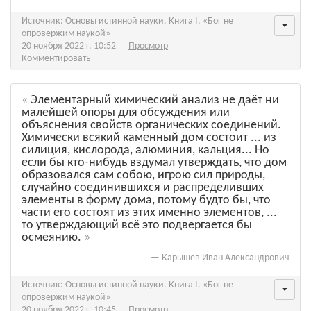
Источник: Основы истинной науки. Книга I. «Бог не
опровержим наукой»
20 ноября 2022 г. 10:52
Просмотр
Комментировать
Элементарный химический анализ не даёт ни
малейшей опоры для обсуждения или
объяснения свойств органических соединений.
Химически всякий каменный дом состоит ... из
силиция, кислорода, алюминия, кальция... Но
если бы кто-нибудь вздумал утверждать, что дом
образовался сам собою, игрою сил природы,
случайно соединившихся и распределивших
элементы в форму дома, потому будто бы, что
части его состоят из этих именно элементов, ...
то утверждающий всё это подвергается бы
осмеянию.
—
Карышев Иван Александрович
Источник: Основы истинной науки. Книга I. «Бог не
опровержим наукой»
20 ноября 2022 г. 10:45
Просмотр