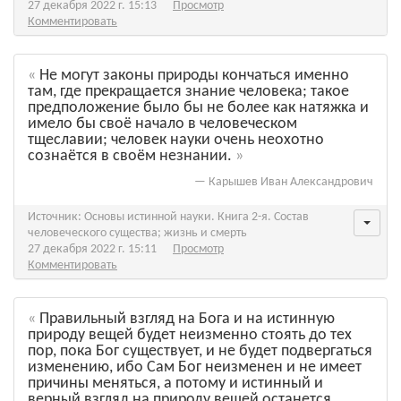
27 декабря 2022 г. 15:13
Просмотр
Комментировать
Не могут законы природы кончаться именно
там, где прекращается знание человека; такое
предположение было бы не более как натяжка и
имело бы своё начало в человеческом
тщеславии; человек науки очень неохотно
сознаётся в своём незнании.
—
Карышев Иван Александрович
Источник: Основы истинной науки. Книга 2-я. Состав
человеческого существа; жизнь и смерть
27 декабря 2022 г. 15:11
Просмотр
Комментировать
Правильный взгляд на Бога и на истинную
природу вещей будет неизменно стоять до тех
пор, пока Бог существует, и не будет подвергаться
изменению, ибо Сам Бог неизменен и не имеет
причины меняться, а потому и истинный и
верный взгляд на природу вещей останется