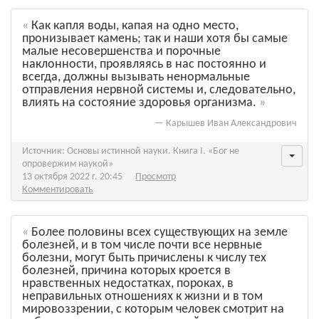
Как капля воды, капая на одно место,
пронизывает камень; так и наши хотя бы самые
малые несовершенства и порочные
наклонности, проявляясь в нас постоянно и
всегда, должны вызывать ненормальные
отправления нервной системы и, следовательно,
влиять на состояние здоровья организма.
—
Карышев Иван Александрович
Источник: Основы истинной науки. Книга I. «Бог не
опровержим наукой»
13 октября 2022 г. 20:45
Просмотр
Комментировать
Более половины всех существующих на земле
болезней, и в том числе почти все нервные
болезни, могут быть причислены к числу тех
болезней, причина которых кроется в
нравственных недостатках, пороках, в
неправильных отношениях к жизни и в том
мировоззрении, с которым человек смотрит на