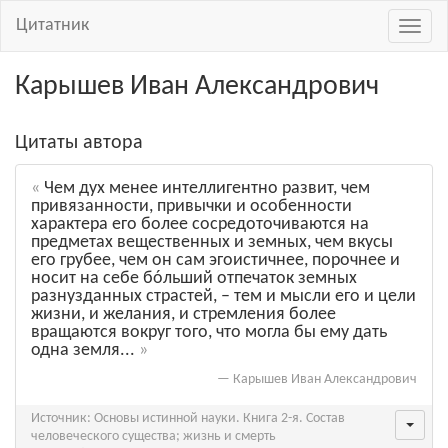
Цитатник
Навиг
Карышев Иван Александрович
Цитаты автора
Чем дух менее интеллигентно развит, чем
привязанности, привычки и особенности
характера его более сосредоточиваются на
предметах вещественных и земных, чем вкусы
его грубее, чем он сам эгоистичнее, порочнее и
носит на себе бóльший отпечаток земных
разнузданных страстей, – тем и мысли его и цели
жизни, и желания, и стремления более
вращаются вокруг того, что могла бы ему дать
одна земля...
—
Карышев Иван Александрович
Источник: Основы истинной науки. Книга 2-я. Состав
человеческого существа; жизнь и смерть