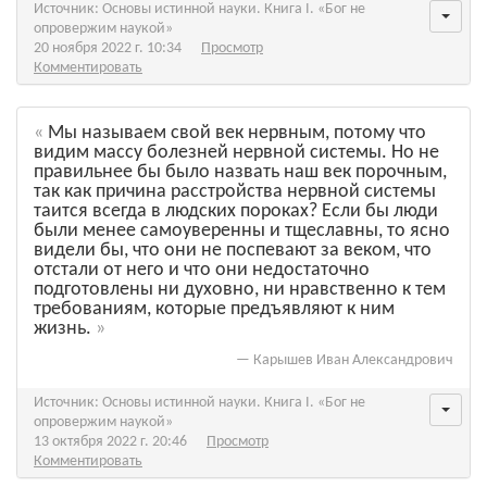
Источник: Основы истинной науки. Книга I. «Бог не
опровержим наукой»
20 ноября 2022 г. 10:34
Просмотр
Комментировать
Мы называем свой век нервным, потому что
видим массу болезней нервной системы. Но не
правильнее бы было назвать наш век порочным,
так как причина расстройства нервной системы
таится всегда в людских пороках? Если бы люди
были менее самоуверенны и тщеславны, то ясно
видели бы, что они не поспевают за веком, что
отстали от него и что они недостаточно
подготовлены ни духовно, ни нравственно к тем
требованиям, которые предъявляют к ним
жизнь.
—
Карышев Иван Александрович
Источник: Основы истинной науки. Книга I. «Бог не
опровержим наукой»
13 октября 2022 г. 20:46
Просмотр
Комментировать