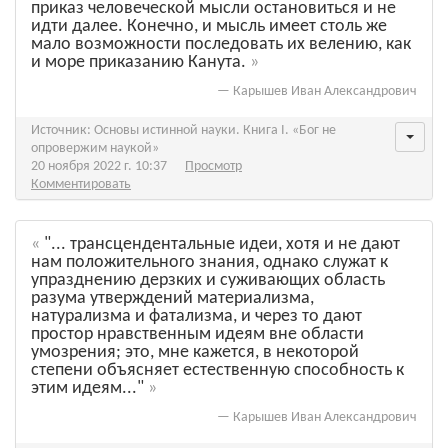
приказ человеческой мысли остановиться и не
идти далее. Конечно, и мысль имеет столь же
мало возможности последовать их велению, как
и море приказанию Канута.
—
Карышев Иван Александрович
Источник: Основы истинной науки. Книга I. «Бог не
опровержим наукой»
20 ноября 2022 г. 10:37
Просмотр
Комментировать
"... трансцендентальные идеи, хотя и не дают
нам положительного знания, однако служат к
упразднению дерзких и суживающих область
разума утверждений материализма,
натурализма и фатализма, и через то дают
простор нравственным идеям вне области
умозрения; это, мне кажется, в некоторой
степени объясняет естественную способность к
этим идеям..."
—
Карышев Иван Александрович