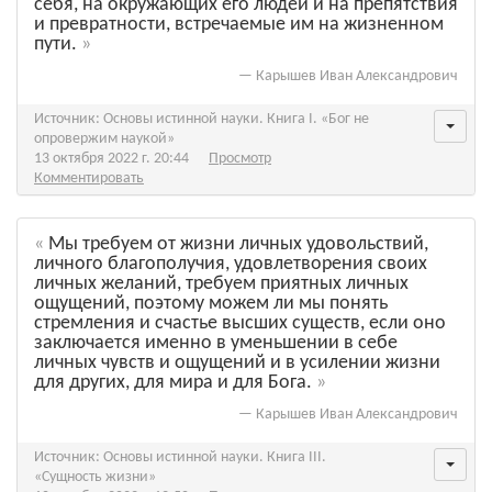
себя, на окружающих его людей и на препятствия
и превратности, встречаемые им на жизненном
пути.
—
Карышев Иван Александрович
Источник: Основы истинной науки. Книга I. «Бог не
опровержим наукой»
13 октября 2022 г. 20:44
Просмотр
Комментировать
Мы требуем от жизни личных удовольствий,
личного благополучия, удовлетворения своих
личных желаний, требуем приятных личных
ощущений, поэтому можем ли мы понять
стремления и счастье высших существ, если оно
заключается именно в уменьшении в себе
личных чувств и ощущений и в усилении жизни
для других, для мира и для Бога.
—
Карышев Иван Александрович
Источник: Основы истинной науки. Книга III.
«Сущность жизни»