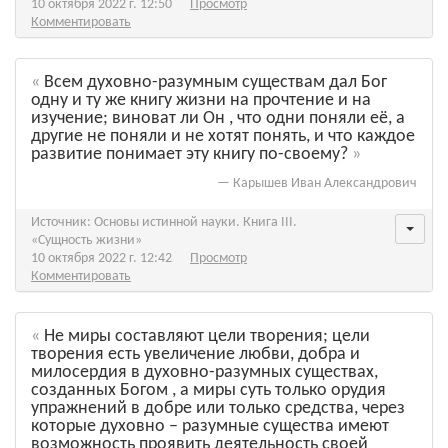
10 октября 2022 г. 12:50
Просмотр
Комментировать
Всем духовно-разумным существам дал Бог
одну и ту же книгу жизни на прочтение и на
изучение; виноват ли Он , что одни поняли её, а
другие не поняли и не хотят понять, и что каждое
развитие понимает эту книгу по-своему?
—
Карышев Иван Александрович
Источник: Основы истинной науки. Книга III.
«Сущность жизни»
10 октября 2022 г. 12:42
Просмотр
Комментировать
Не миры составляют цели творения; цели
творения есть увеличение любви, добра и
милосердия в духовно-разумных существах,
созданных Богом , а миры суть только орудия
упражнений в добре или только средства, через
которые духовно – разумные существа имеют
возможность проявить деятельность своей